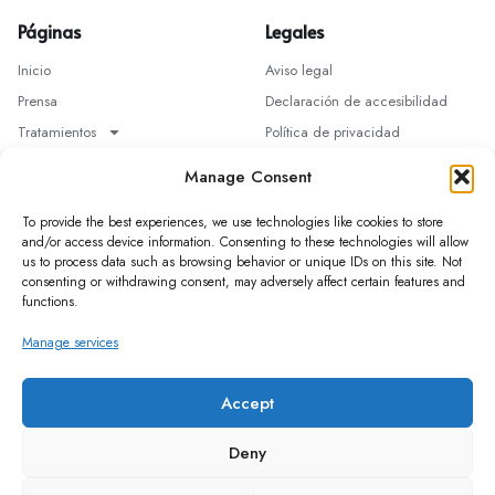
Páginas
Legales
Inicio
Aviso legal
Prensa
Declaración de accesibilidad
Tratamientos
Política de privacidad
Quiénes somos
Cookie Policy (EU)
Manage Consent
Contacta
Términos y condiciones
To provide the best experiences, we use technologies like cookies to store
and/or access device information. Consenting to these technologies will allow
us to process data such as browsing behavior or unique IDs on this site. Not
Suscríbete a nuestro boletín para recibir
consenting or withdrawing consent, may adversely affect certain features and
información actualizada, noticias, análisis o
functions.
promociones.
Manage services
Accept
Suscribir
Deny